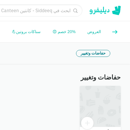

سناكات بروتين💪
20% خصم 😍
العروض
حفاضات وتغيير
حفاضات وتغيير