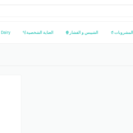
 Dairy
العناية الشخصية🫧
الشيبس و الفشار🍿
المشروبات