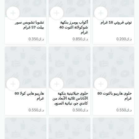
توتي فروتي 18 غرام
أكواب يومرز بنكهة
تشوبا تشوبس سور
شوكولاتة التوت 40
بيلت 57 غرام
غرام
حلوى هاريبو بالتوت 80
حلوى جيلاتينية بنكهة
هاريبو هابي كولا 80
غرام
الأناناس ثلاثية الأبعاد من
غرام
كاندي جو، نباتية الصنع،
100 غرام