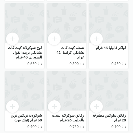
لواكر فانيليا 45 غرام
نستله كيت كات
لوح شوكولاتة كيت كات
تشانكي كراميل 42
تشانكي بزبدة الفول
غرام
السوداني 40 غرام
رقائق ديلوكس مطبوخة
رقائق شوكولاتة ليندت
شوكولاتة تويكس توين
20 غرام
بالحليب 26 غرام
50 غرام (ثينك فود)