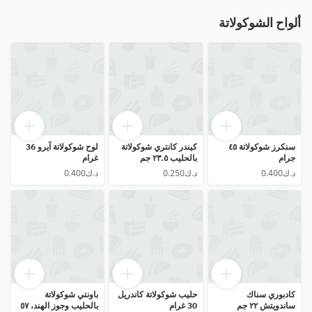
ألواح الشوكولاتة
سنكرز شوكولاتة ٤٥
كيندر كانتري شوكولاتة
لوح شوكولاتة آيرو 36
جرام
بالحليب ٢٣.٥ جم
غرام
كادبوري سناك
حليب شوكولاتة كاندريل
باونتي شوكولاتة
ساندويتش ٢٢ جم
30 غرام
بالحليب وجوز الهند، ٥٧