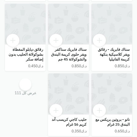
سناك فابريك - رقائق
سناك فابريك سناكفر
رقائق ديابلو المغطاة
ويفر كلاسيكية بنكهة
ويفر حلوى كريمة البندق
بشوكولاتة الحليب بدون
كريمة الفانيليا
والشوكولاتة 45 جم
إضافة سكر
والشوكولاتة 45 غرام
عرض كل 111
نانو - بروتين بريكس مع
حليب كاجي كريسب آند
البندق 25 غرام
كريم 16 غرام