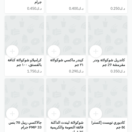
جرام
كاندريل شوكولاتة وندر
كيندر ماكسي شوكولاتة
كراميلاو شوكولاتة كنافة
مقرمشة 27 جم
٢١ جم
بالفستق، ١٠٠ جم
كادبوري تويست إكسترا
شوكولاتة ليندت الداكنة
جالاكسي ريبل 70 بنس
٥٤ جم
فائقة النعومة والكريمية
PMP 33 جرام
35 غرام