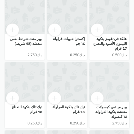
علكة في-غومز بنكهة
إكسترا حبيبات فراولة
بيبر منت شرائط نفس
الليمون الأسود والنعناع
١٤ جم
منعشة (18 شريط)
17 غرام
بيبر مينتس كبسولات
تيك تاك بنكهة الفراولة
تيك تاك بنكهة النعناع
منعشة بنكهة الفراولة،
18 غرام
18 غرام
١٨ كبسولة