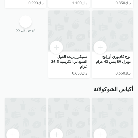
غرام
عرض كل 65
لوح كادبوري أورانج
سنيكرز بزبدة الفول
تويرل 89 بنس 43 غرام
السوداني الكريمية 36.5
غرام
أكياس الشوكولاتة