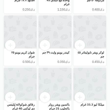
مزدوجة ٥٠ جم
واحدة مع البندق 45
أصابع، ١٧.٧ جرام
غرام
لوكر ويفر نابوليتانر ٤٥
كيندر بوينو وايت ٣٩ جم
شوان كريم بوينو ٢٥
جم
جرام
ميلكا ليو 33.3 غرام
بالسين ويفر رولز
رقائق شوكولاتة إيليتس
بالحليب 21 جرام
دي لوكس 40 غرام