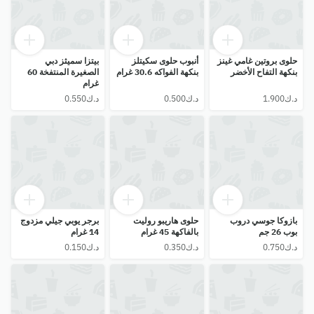
حلوى بروتين غامي غينز
أنبوب حلوى سكيتلز
بيتزا سميثز دبي
بنكهة التفاح الأخضر
بنكهة الفواكه 30.6 غرام
الصغيرة المنتفخة 60
غرام
بازوكا جوسي دروب
حلوى هاريبو روليت
برجر يوبي جيلي مزدوج
بوب 26 جم
بالفاكهة 45 غرام
14 غرام