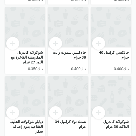
جالكسي كراميل 40
جالاكسي سموث وايت
شوكولاتة كاندريل
جرام
38 جرام
المقرمشة الفاخرة مع
اللوز 27 غرام
شوكولاتة كاندريل
نستله تولا كراميل 31
ديابلو شوكولاتة الحليب
الداكنة 30 غرام
غرام
الفقاعية بدون إضافة
سكر