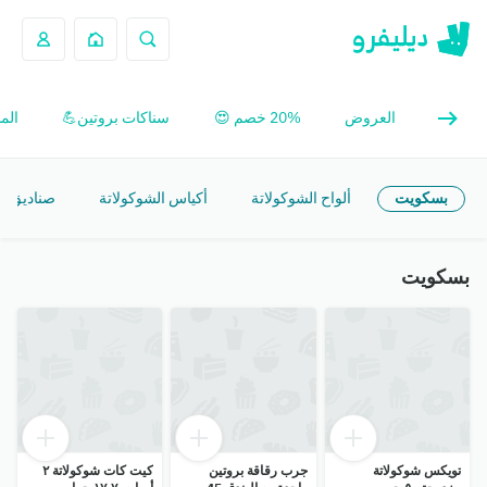
العروض
20% خصم 😍
سناكات بروتين💪
الم
بسكويت
ألواح الشوكولاتة
أكياس الشوكولاتة
صناديق هد
بسكويت
تويكس شوكولاتة
جرب رقاقة بروتين
كيت كات شوكولاتة ٢