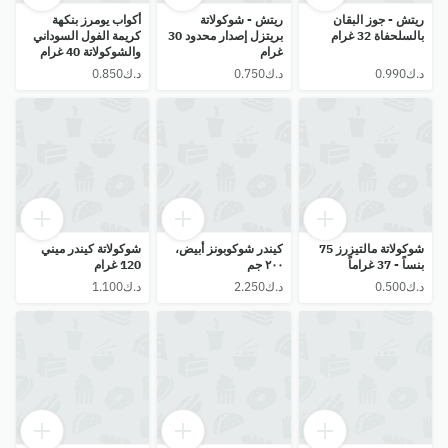
ريتش - جوز البقان
ريتش - شوكولاتة
أكواب يومرز بنكهة
بالسلحفاة 32 غرام
بريتزل إصدار محدود 30
كريمة الفول السوداني
غرام
والشوكولاتة 40 غرام
شوكولاتة مالتيزرز 75
كيندر شوكوبونز أبيض،
شوكولاتة كيندر ميني
بنساً - 37 غراماً
٢٠٠ جم
120 غرام