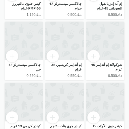
إم آند إمز بالفول
جالاكسي مينسترلز 42
كيس حلوى مالتيزرز
السوداني 45 غرام
جرام
PMP 68 غرام
شوكولاتة إم آند إمز 45
إم آند إمز كريسبي 36
جالاكسي مينسترلز 42
غرام
غرام
جي
كيندر جوي للأولاد، ٢٠
كيندر جوي بنات ٢٠ جم
كيندر كريمي 19 غرام