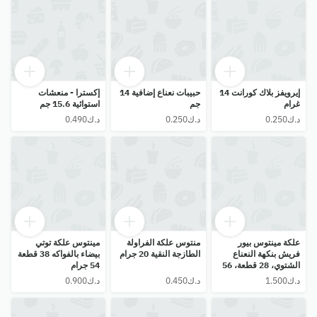
إيرويفز بلاك كورانت 14
حبيبات نعناع إضافية 14
إكسترا - منعشات
غرام
جم
استوائية 15.6 جم
علكة مينتوس بيور
منتوس علكة الفراولة
مينتوس علكة توتي
فريش بنكهة النعناع
الطازجة النقية 20 جرام
بيضاء بالفواكه 38 قطعة
الشتوي، 28 قطعة، 56
54 جرام
غرام