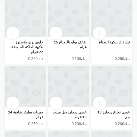
تيك تاك بنكهة النعناع
لفائف بولو بالنعناع 15
حلوى برين بلاسترز
غرام
بنكهة العلكة الحامضة،
22 غرام
عصي نعناع ريجليز 13
عصي ريجليز دبل مينت
حبيبات بطيخ إضافية 14
جم
13 غرام
غرام