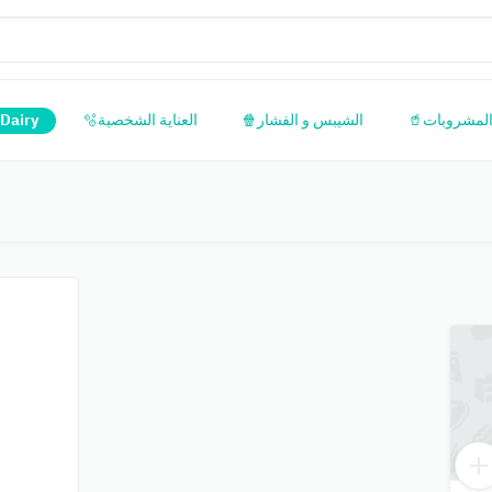
 Dairy
العناية الشخصية🫧
الشيبس و الفشار🍿
المشروبات