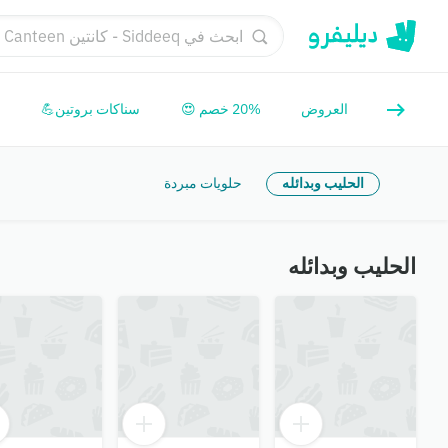

سناكات بروتين💪
20% خصم 😍
العروض
حلويات مبردة
الحليب وبدائله
الحليب وبدائله