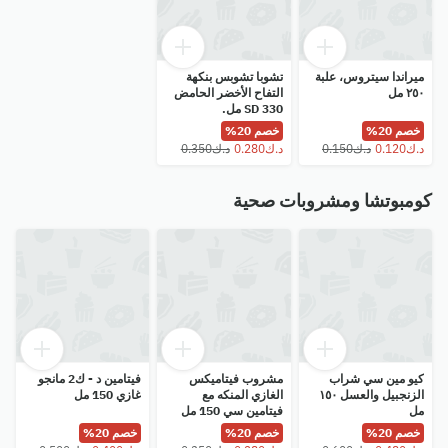
ميراندا سيتروس، علبة
تشوبا تشوبس بنكهة
٢٥٠ مل
التفاح الأخضر الحامض
SD 330 مل.
خصم 20%
خصم 20%
كومبوتشا ومشروبات صحية
كيو مين سي شراب
مشروب فيتاميكس
فيتامين د - ك2 مانجو
الزنجبيل والعسل ١٥٠
الغازي المنكه مع
غازي 150 مل
مل
فيتامين سي 150 مل
خصم 20%
خصم 20%
خصم 20%