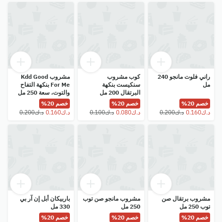
راني فلوت مانجو 240
كوب مشروب
مشروب Kdd Good
مل
سنكيست بنكهة
For Me بنكهة التفاح
البرتقال 200 مل
والتوت، سعة 250 مل
خصم 20%
خصم 20%
خصم 20%
مشروب برتقال صن
مشروب مانجو صن توب
باربيكان أبل إن آر بي
توب 250 مل
250 مل
330 مل
خصم 20%
خصم 20%
خصم 20%