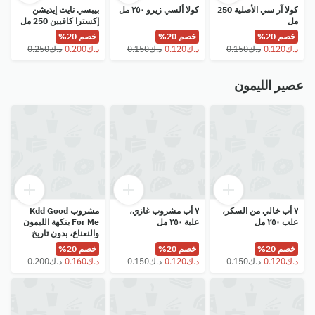
كولا آر سي الأصلية 250
كولا ألسي زيرو ٢٥٠ مل
بيبسي نايت إيديشن
مل
إكسترا كافيين 250 مل
خصم 20%
خصم 20%
خصم 20%
عصير الليمون
٧ أب خالي من السكر،
٧ أب مشروب غازي،
مشروب Kdd Good
علب ٢٥٠ مل
علبة ٢٥٠ مل
For Me بنكهة الليمون
والنعناع، ​​بدون تاريخ
انتهاء الصلاحية، 250 مل
خصم 20%
خصم 20%
خصم 20%