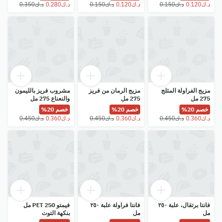
مزيج الفراولة المثلج
مزيج الرمان من فريز
مشروب فريز بالليمون
275 مل
275 مل
والنعناع 275 مل
خصم 20%
خصم 20%
خصم 20%
فانتا برتقال، علبة ٢٥٠
فانتا فراولة علبة ٢٥٠
فيمتو PET 250 مل
مل
مل
بنكهة التوت