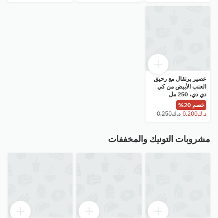
عصير برتقال مع رحيق
العنب الأبيض من كي
دي دي، 250 مل
خصم 20%
مشروبات التونيك والمخففات