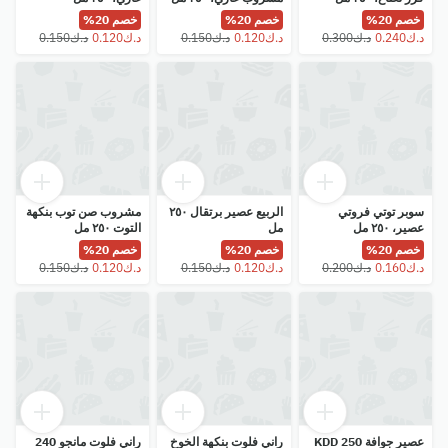
خصم 20%
خصم 20%
خصم 20%
سوبر توتي فروتي
الربيع عصير برتقال ٢٥٠
مشروب صن توب بنكهة
عصير، ٢٥٠ مل
مل
التوت ٢٥٠ مل
خصم 20%
خصم 20%
خصم 20%
عصير جوافة KDD 250
راني فلوت بنكهة الخوخ
راني فلوت مانجو 240