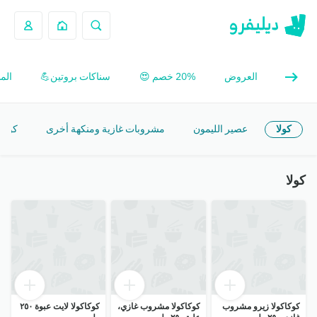
العروض
20% خصم 😍
سناكات بروتين💪
الم
كولا
عصير الليمون
مشروبات غازية ومنكهة أخرى
كومب
كولا
كوكاكولا زيرو مشروب
كوكاكولا مشروب غازي،
كوكاكولا لايت عبوة ٢٥٠