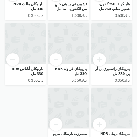
هاينكن 0.0% كحول،
تشيبرياني بيليني خالٍ
باربيكان مالت NRB
شعير معلب 250 مل
من الكحول، ١٨٠ مل
330 مل
باربيكان راسبيري إن آر
باربيكان فراولة NRB
باربيكان أناناس NRB
بي 330 مل
330 مل
330 مل
باربيكان رمان NRB
مشروب باربيكان تيربو