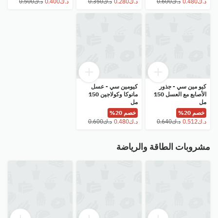
كيو مين سي - جذور
كيومين سي - عسل
الأصابع مع العسل 150
مانوكا وكولاجين 150
مل
مل
خصم 20%
خصم 20%
مشروبات الطاقة والرياضة