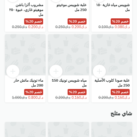
شويبس مياه غازية ١٥٠
علبة شويبس موخيتو
مشروب ألزا باشن
مل
250 مل
موهيتو غازي، عبوة ٢٥٠
مل
خصم 20%
خصم 20%
خصم 20%
علبة صودا كلوب الأصلية
مياه شويبس تونيك 150
ماء تونيك ماتش حار
250 مل
مل
200 مل
خصم 20%
خصم 20%
خصم 20%
شاي مثلج