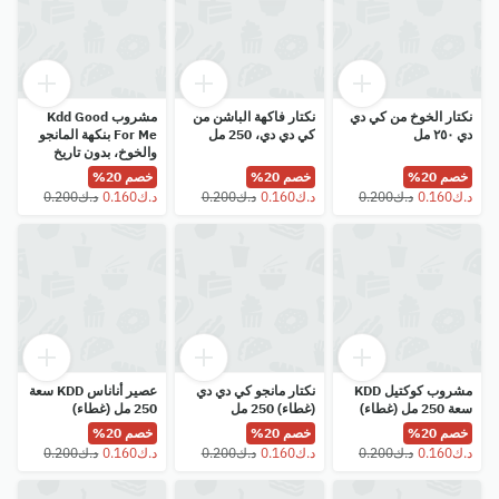
نكتار الخوخ من كي دي
نكتار فاكهة الباشن من
مشروب Kdd Good
دي ٢٥٠ مل
كي دي دي، 250 مل
For Me بنكهة المانجو
والخوخ، بدون تاريخ
تحديد العمر، 250 مل
خصم 20%
خصم 20%
خصم 20%
مشروب كوكتيل KDD
نكتار مانجو كي دي دي
عصير أناناس KDD سعة
سعة 250 مل (غطاء)
(غطاء) 250 مل
250 مل (غطاء)
خصم 20%
خصم 20%
خصم 20%