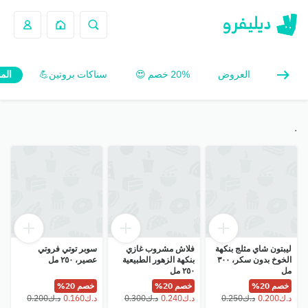
العروض
20% خصم 😍
سناكات بروتين💪
الم
.
ليبتون شاي مثلج بنكهة
فلاش مشروب غازي
سوبر توتي فروتي
الخوخ بدون سكر، ٣٠٠
بنكهة الزهور الطبيعية
عصير، ٢٥٠ مل
مل
٢٥٠ مل
خصم 20%
خصم 20%
خصم 20%