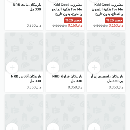
مشروب Kdd Good
مشروب Kdd Good
باربيكان مالت NRB
For Me بنكهة الليمون
For Me بنكهة المانجو
330 مل
والنعناع، ​​بدون تاريخ
والخوخ، بدون تاريخ
انتهاء الصلاحية، 250 مل
تحديد العمر، 250 مل
خصم 20%
خصم 20%
باربيكان راسبيري إن آر
باربيكان فراولة NRB
باربيكان أناناس NRB
بي 330 مل
330 مل
330 مل