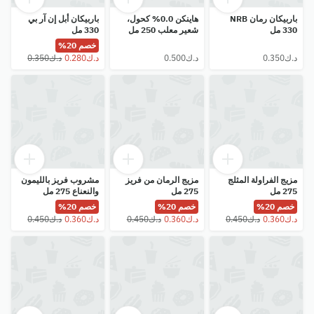
باربيكان رمان NRB
هاينكن 0.0% كحول،
باربيكان أبل إن آر بي
330 مل
شعير معلب 250 مل
330 مل
خصم 20%
مزيج الفراولة المثلج
مزيج الرمان من فريز
مشروب فريز بالليمون
275 مل
275 مل
والنعناع 275 مل
خصم 20%
خصم 20%
خصم 20%