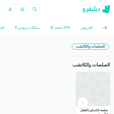
العروض
20% خصم 😍
سناكات بروتين💪
الم
الصلصات والكاتشب
الصلصات والكاتشب
صلصة تاباسكو بالفلفل