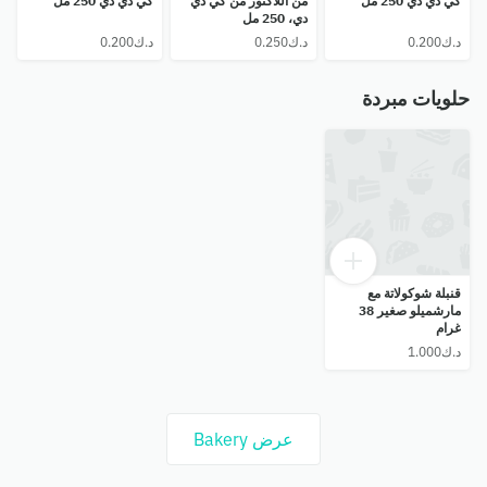
كي دي دي 250 مل
من اللاكتوز من كي دي
كي دي دي 250 مل
دي، 250 مل
حلويات مبردة
قنبلة شوكولاتة مع
مارشميلو صغير 38
غرام
عرض Bakery