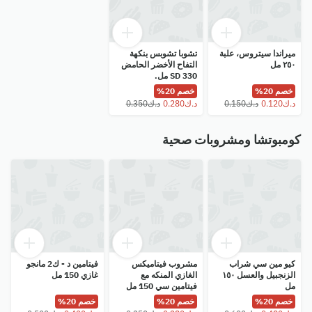
ميراندا سيتروس، علبة
تشوبا تشوبس بنكهة
٢٥٠ مل
التفاح الأخضر الحامض
SD 330 مل.
خصم 20%
خصم 20%
كومبوتشا ومشروبات صحية
كيو مين سي شراب
مشروب فيتاميكس
فيتامين د - ك2 مانجو
الزنجبيل والعسل ١٥٠
الغازي المنكه مع
غازي 150 مل
مل
فيتامين سي 150 مل
خصم 20%
خصم 20%
خصم 20%