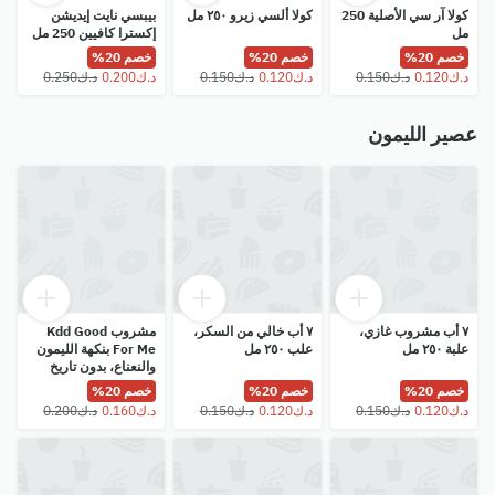
كولا آر سي الأصلية 250
كولا ألسي زيرو ٢٥٠ مل
بيبسي نايت إيديشن
مل
إكسترا كافيين 250 مل
خصم 20%
خصم 20%
خصم 20%
عصير الليمون
٧ أب مشروب غازي،
٧ أب خالي من السكر،
مشروب Kdd Good
علبة ٢٥٠ مل
علب ٢٥٠ مل
For Me بنكهة الليمون
والنعناع، ​​بدون تاريخ
انتهاء الصلاحية، 250 مل
خصم 20%
خصم 20%
خصم 20%