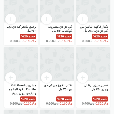
نكتار فاكهة الباشن من
كي دي دي مشروب
رحيق مانجو كيه دي دي،
كي دي دي، 250 مل
كوكتيل، ٢٥٠ مل
٢٥٠ مل
خصم 20%
خصم 20%
خصم 20%
عصير سيزر برتقال
نكتار الخوخ من كي دي
مشروب Kdd Good
وجزر ٢٥٠ مل
دي ٢٥٠ مل
For Me بنكهة المانجو
والخوخ، بدون تاريخ
تحديد العمر، 250 مل
خصم 20%
خصم 20%
خصم 20%