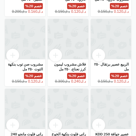
خصم 20%
خصم 20%
خصم 20%
الربيع عصير برتقال ٢٥٠
فلاش مشروب ليمون
مشروب صن توب بنكهة
مل
كرز نعناع، ٢٥٠ مل
التوت ٢٥٠ مل
خصم 20%
خصم 20%
خصم 20%
عصير جوافة KDD 250
راني فلوت بنكهة الخوخ
راني فلوت مانجو 240