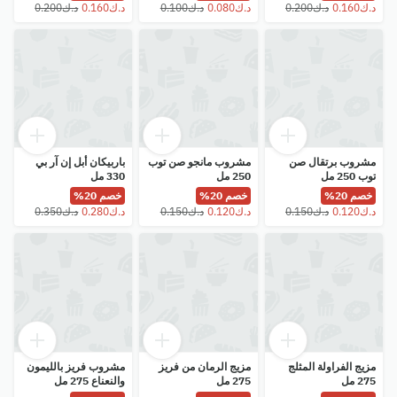
مشروب برتقال صن
مشروب مانجو صن توب
باربيكان أبل إن آر بي
توب 250 مل
250 مل
330 مل
خصم 20%
خصم 20%
خصم 20%
مزيج الفراولة المثلج
مزيج الرمان من فريز
مشروب فريز بالليمون
275 مل
275 مل
والنعناع 275 مل