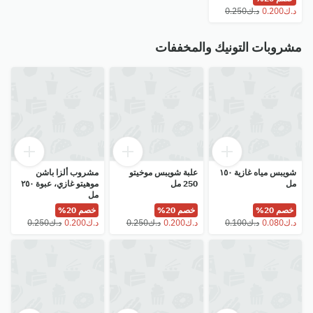
مشروبات التونيك والمخففات
شويبس مياه غازية ١٥٠
علبة شويبس موخيتو
مشروب ألزا باشن
مل
250 مل
موهيتو غازي، عبوة ٢٥٠
مل
خصم 20%
خصم 20%
خصم 20%