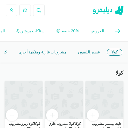
العروض
20% خصم 😍
سناكات بروتين💪
الم
كولا
عصير الليمون
مشروبات غازية ومنكهة أخرى
كومب
كولا
دايت بيبسي مشروب
كوكاكولا مشروب غازي،
كوكاكولا زيرو مشروب