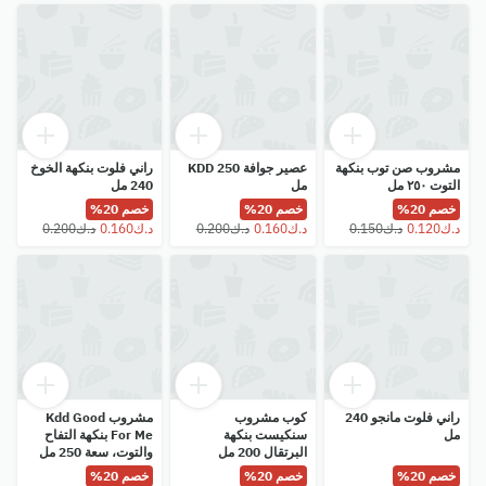
مشروب صن توب بنكهة
عصير جوافة KDD 250
راني فلوت بنكهة الخوخ
التوت ٢٥٠ مل
مل
240 مل
خصم 20%
خصم 20%
خصم 20%
راني فلوت مانجو 240
كوب مشروب
مشروب Kdd Good
مل
سنكيست بنكهة
For Me بنكهة التفاح
البرتقال 200 مل
والتوت، سعة 250 مل
خصم 20%
خصم 20%
خصم 20%