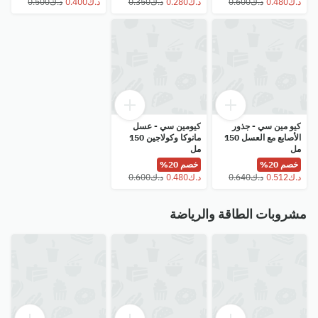
كيو مين سي - جذور
كيومين سي - عسل
الأصابع مع العسل 150
مانوكا وكولاجين 150
مل
مل
خصم 20%
خصم 20%
مشروبات الطاقة والرياضة