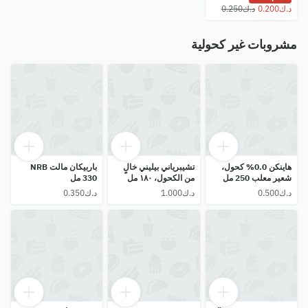
مشروبات غير كحولية
هاينكن 0.0% كحول،
تشيبرياني بيليني خالٍ
باربيكان مالت NRB
شعير معلب 250 مل
من الكحول، ١٨٠ مل
330 مل