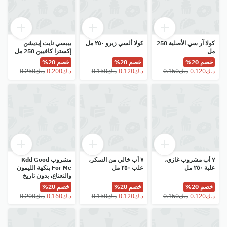
كولا آر سي الأصلية 250
كولا ألسي زيرو ٢٥٠ مل
بيبسي نايت إيديشن
مل
إكسترا كافيين 250 مل
خصم 20%
خصم 20%
خصم 20%
٧ أب مشروب غازي،
٧ أب خالي من السكر،
مشروب Kdd Good
علبة ٢٥٠ مل
علب ٢٥٠ مل
For Me بنكهة الليمون
والنعناع، ​​بدون تاريخ
انتهاء الصلاحية، 250 مل
خصم 20%
خصم 20%
خصم 20%