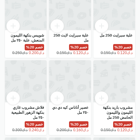
علبة سبرايت 250 مل
علبة سبرايت لايت 250
شويبس بنكهة الليمون
مل
المنعش، علبة ٢٥٠ مل
خصم 20%
خصم 20%
خصم 20%
مشروب باريد بنكهة
عصير أناناس كيه دي دي
فلاش مشروب غازي
الليمون والليمون
٢٥٠ مل
بنكهة الزهور الطبيعية
الحامض 250 مل
٢٥٠ مل
خصم 20%
خصم 20%
خصم 20%