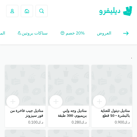
العروض
20% خصم 😍
سناكات بروتين💪
الم
.
مناديل ديتول للعناية
مناديل وجه وابي
مناديل جيب فاخرة من
بالبشرة - 10 قطع
بريميوم، 300 طبقة
فور سيزونز