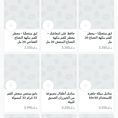
ابق منتعشًا - معطر
حافظ على انتعاشك -
ابق منتعشًا - معطر
للفم بنكهة النعناع 20
معطر للفم بنكهة
للفم بنكهة النعناع
مل
النعناع المنعش 20 مل
الفقاعي 20 مل
مناديل مبللة جاهزة
مناديل أطفال مصنوعة
بامو مينتس منعش للفم
للاستخدام 10×10
من الخيزران الصديق
22 غرام 32 كبسولة
للبيئة