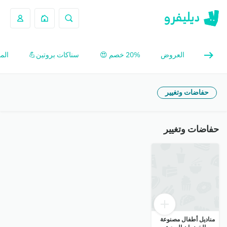
العروض
20% خصم 😍
سناكات بروتين💪
الم
حفاضات وتغيير
حفاضات وتغيير
مناديل أطفال مصنوعة