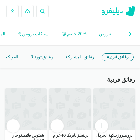
العروض
20% خصم 😍
سناكات بروتين💪
الم
رقائق فردية
رقائق للمشاركة
رقائق تورتيلا
الفواكه ال
رقائق فردية
برو هيروز بنكهة الخردل
برينجلز بابريكا 40 غرام
شيتوس فلامينغو حار