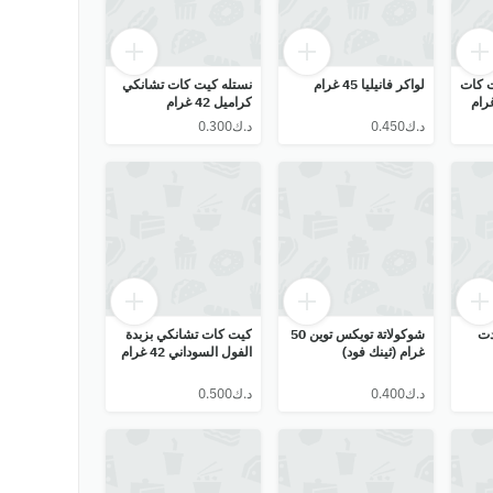
ت كات
لواكر فانيليا 45 غرام
نستله كيت كات تشانكي
كراميل 42 غرام
دت
شوكولاتة تويكس توين 50
كيت كات تشانكي بزبدة
غرام (ثينك فود)
الفول السوداني 42 غرام