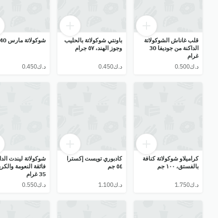
قلب غاناش الشوكولاتة
باونتي شوكولاتة بالحليب
شوكولاتة مارس 40 غرام
الداكنة من جوديفا 30
وجوز الهند، ٥٧ جرام
غرام
كراميلاو شوكولاتة كنافة
كادبوري تويست إكسترا
شوكولاتة ليندت الدا
بالفستق، ١٠٠ جم
٥٤ جم
فائقة النعومة والكري
35 غرام