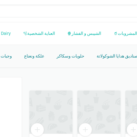
 Dairy
العناية الشخصية🫧
الشيبس و الفشار🍿
المشروبات
ة أخرى
علكة ونعناع
حلويات وسكاكر
صناديق هدايا الشوكولات