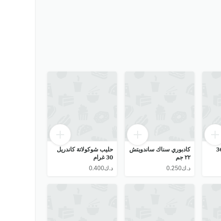
ولاتة آيرو 36
كادبوري سناك ساندويتش
حليب شوكولاتة كاندريل
٢٢ جم
30 غرام