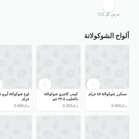
عرض كل 111
ألواح الشوكولاتة
سنكرز شوكولاتة ٤٥ جرام
كيندر كانتري شوكولاتة
لوح شوك
بالحليب ٢٣.٥ جم
غرام