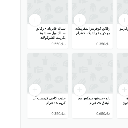
فرينو
رقائق كوفرينو المقرمشة
سناك فابريك - رقائق
مع كريمة راشيلا 25 غرام
سناك ويل محشوة
بكريمة الشوكولاتة
والمكسرات 20 غرام
ة
نانو - بروتين بريكس مع
حليب كاجي كريسب آند
دون
البندق 25 غرام
كريم 16 غرام