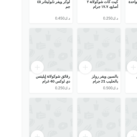
احدة
كيت كات شوكولاتة ٢
لوكر ويفر نابوليتانر ٤٥
أصابع، ١٧.٧ جرام
جم
بالسين ويفر رولز
رقائق شوكولاتة إيليتس
بالحليب 21 جرام
دي لوكس 40 غرام