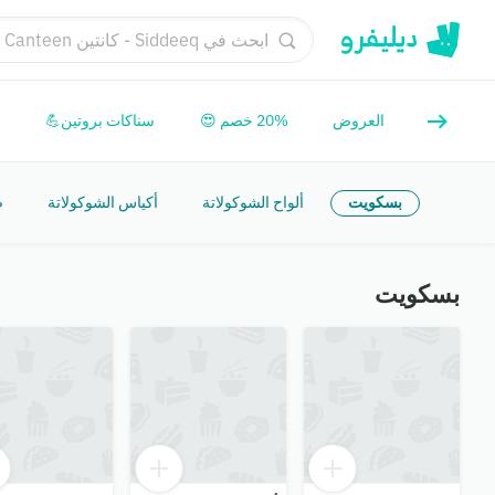

سناكات بروتين💪
20% خصم 😍
العروض
ة
أكياس الشوكولاتة
ألواح الشوكولاتة
بسكويت
بسكويت