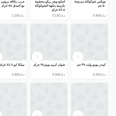
تويكس شوكولاتة مزدوجة
أصابع ويفر ريكو محشوة
جرب رقاقة بروتين و
٥٠ جم
بكريمة بنكهة الشوكولاتة
مع البندق 45 غرام
17.6 غرام
كيندر بوينو وايت ٣٩ جم
شوان كريم بوينو ٢٥ جرام
ميلكا ليو 33.3 غرام