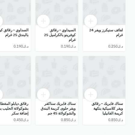
لفائف سنيكرز ويفر 24
السيداوي - رقائق
السداوي - رقائق كو
غرام
كوفرينو بالكراميل 25
بالبندق 25 غرام
غرام
سناك فابريك - رقائق
سناك فابريك سناكفر
رقائق ديابلو المغطا
ويفر كلاسيكية بنكهة
ويفر حلوى كريمة البندق
بشوكولاتة الحليب ب
كريمة الفانيليا
والشوكولاتة 45 جم
إضافة سكر
والشوكولاتة 45 غرام