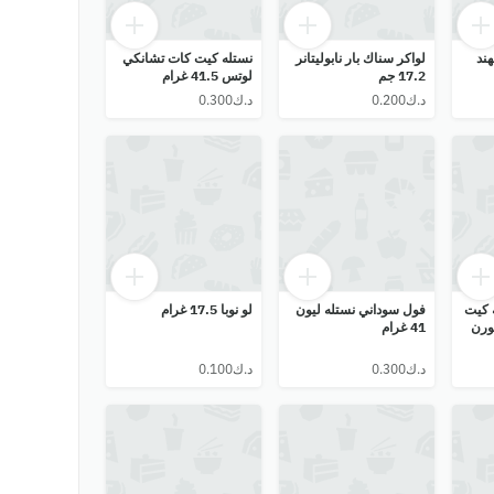
هند
لواكر سناك بار نابوليتانر
نستله كيت كات تشانكي
17.2 جم
لوتس 41.5 غرام
 كيت
فول سوداني نستله ليون
لو نوبا 17.5 غرام
ورن
41 غرام