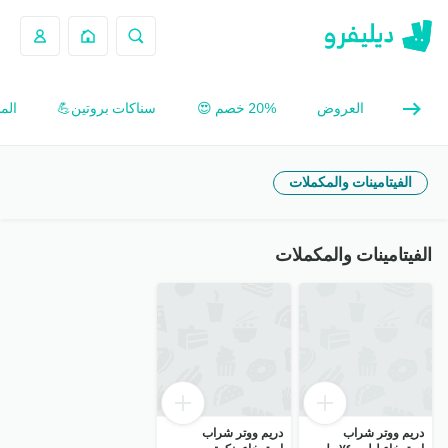
العروض
20% خصم 😍
سناكات بروتين💪
الم
الفيتامينات والمكملات
الفيتامينات والمكملات
دريم ووتر شراب
دريم ووتر شراب