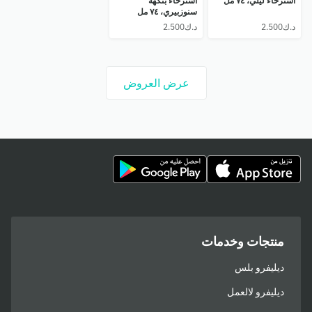
استرخاء ليلي، ٧٤ مل
استرخاء بنكهة
سنوزبيري، ٧٤ مل
عرض العروض
منتجات وخدمات
ديليفرو بلس
ديليفرو لالعمل