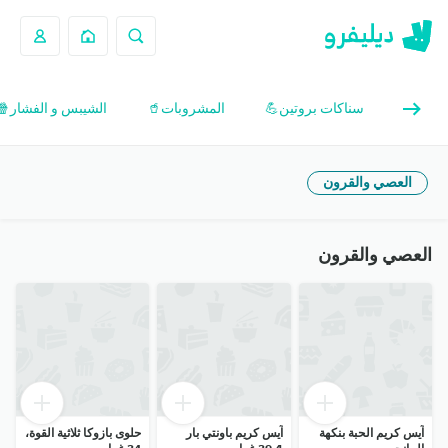
سناكات بروتين💪
المشروبات🥤
الشيبس و الفشار🍿
العصي والقرون
العصي والقرون
آيس كريم الحبة بنكهة
آيس كريم باونتي بار
حلوى بازوكا ثلاثية القوة،