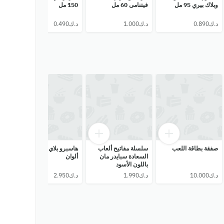
وبلاك بيري 95 مل
فيتنامى 60 مل
150 مل
بنك
الفراو
صفقة بطاقة اللعب
سلسلة مفاتيح ألعاب
هاسبرو بلاي دوه 10
زورو
السعادة سبايدر مان
ألوان
باللون الأسود