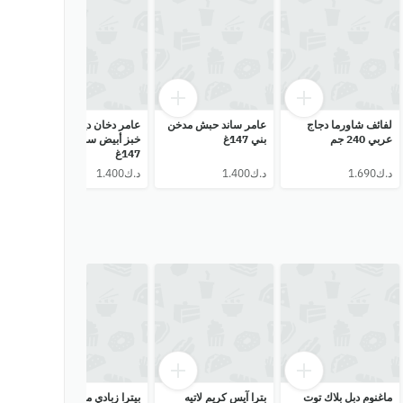
لفائف شاورما دجاج
عامر ساند حبش مدخن
عامر دخان ديك رومي
عام
عربي 240 جم
بني 147غ
خبز أبيض ساندويتش
بالم
147غ
166غ
ماغنوم دبل بلاك توت
بترا آيس كريم لاتيه
بيترا زبادي مثلج مانجو
آيس