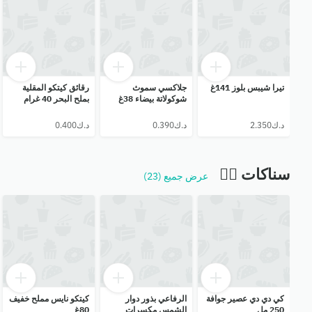
تيرا شيبس بلوز 141غ
جلاكسي سموث
رقائق كيتكو المقلية
شوكولاتة بيضاء 38غ
بملح البحر 40 غرام
سناكات ❤️‍🔥
عرض جميع (23)
كي دي دي عصير جوافة
الرفاعي بذور دوار
كيتكو نايس مملح خفيف
250 مل
الشمس مكسرات
80غ