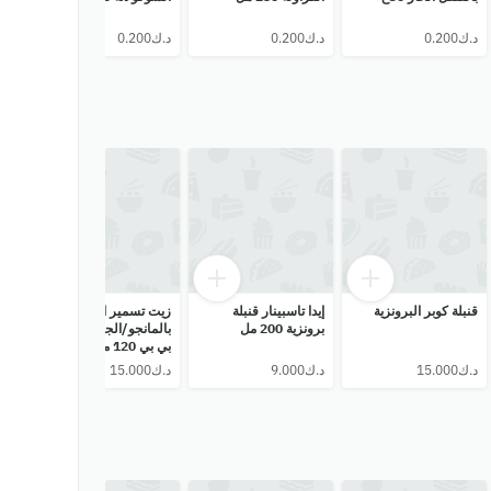
قنبلة كوبر البرونزية
إيدا تاسبينار قنبلة
زيت تسمير البشرة
جل 
برونزية 200 مل
بالمانجو/الجزر من تي
بال
بي بي 120 مل
200غ