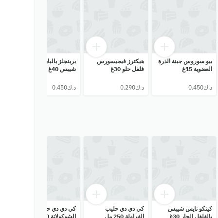
بيو سوروس جبنة الذرة
هيكترز فيجيسورس
برينجلز بالبابريكا
رقا
العضوية 15غ
فلفل حلو 30غ
شيبس 40غ
مونش
كيتكو نايس شيبس
كي دي دي حليب
كي دي دي حليب
الر
بالفلفل الحار 30غ
الفراولة 250 مل
الشوكولاتة 250 مل
مشكل