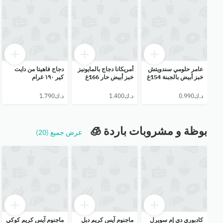
عامر حلومي سندويتش
أمريكانا دجاج بالمايونيز
دجاج فاهيتا من دايت
خبز أبيض بالجبنة 154غ
خبز أبيض حار 166غ
كير ١٩٠ غرام
بوظة و مشروبات باردة 🧊
عرض جميع (20)
كادبوري دي إم سويرل
ماجنوم آيس كريم دبل
ماجنوم آيس كريم كوكي