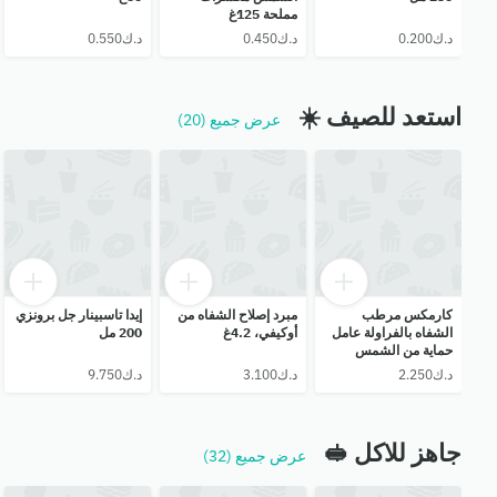
مملحة 125غ
استعد للصيف ☀️
عرض جميع (20)
كارمكس مرطب
مبرد إصلاح الشفاه من
إيدا تاسبينار جل برونزي
الشفاه بالفراولة عامل
أوكيفي، 4.2غ
200 مل
حماية من الشمس
SPF15 10غ
جاهز للاكل 🥪
عرض جميع (32)