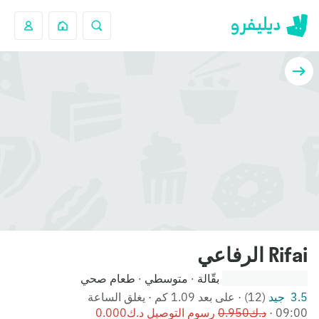
Rifai الرفاعي
بقّالة
متوسطي
طعام صحي
·
·
3.5 جيد
(12)
·
على بعد 1.09 كم
·
يغلق الساعة
‪09:00‬
·
رسوم التوصيل ‪⁦د.ك0.000⁩‬