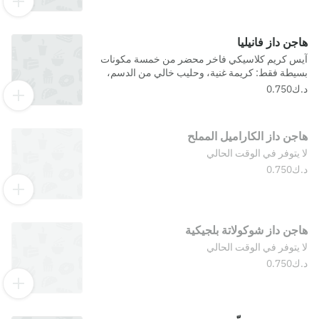
والحموضة الخفيفة.
هاجن داز فانيليا
آيس كريم كلاسيكي فاخر محضر من خمسة مكونات
بسيطة فقط: كريمة غنية، وحليب خالي من الدسم،
وصفار البيض، وسكر، وفانيليا مدغشقر الفاخرة. يتميز
آيس كريم الفانيليا الصافي بقوام ناعم ورائحة عطرية
ونكهة مميزة تستمتع بمذاقها الرائع بكل لحظة.
هاجن داز الكاراميل المملح
لا يتوفر في الوقت الحالي
هاجن داز شوكولاتة بلجيكية
لا يتوفر في الوقت الحالي