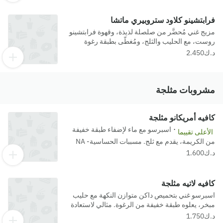
فرابتشينو كلاود ستروبيري ماتشا
مزيج غني مُحضَّر من صلصلة لذيذة، وقهوة فرابتشينو
روست، مع الحليب والثلج، ومُغطّى بطبقة رغوة
الكريمة الباردة بطعم لذيذ.
مشروبات مثلجة
كافيه أمريكانو مثلجة
·
اسبرسو مع ماء لإضفاء طبقة خفيفة
الأعلى تقييما
من الكريمة، يقدم مع ثلج. مسببات الحساسية- NA
كافيه لاتيه مثلجة
اسبرسو غني بتحميص داكن متوازن النكهة مع حليب
مبخر، يعلوه طبقة خفيفة من الرغوة. مثالي لاستعادة
كامل النشاط والحيوية.