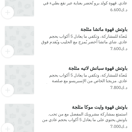
عادي. قهوة كولد برو تُحضر بعناية عبر نقع بطيء في
ماء بارد، لتمنحك نكهة ناعمة وسلسة بشكل استثنائي.
باوتش قهوة ماتشا مثلجة
مُعدّة للمشاركة، وتكفي ما يعادل 5 أكواب بحجم
عادي. شاي ماتشا أخضر يُمزج مع الحليب ويُقدم فوق
الثلج لمذاق كريمي ومنعش.
باوتش قهوة سبانش لاتيه مثلجة
مُعدّة للمشاركة، وتكفي ما يعادل 5 أكواب بحجم
عادي. مزيجنا الخاص من الإسبريسو مع صلصة
سبانش والحليب والثلج، ليقدّم طعماً حلواً ومتوازناً
بلمسة مميزة.
باوتش قهوة وايت موكا مثلجة
استمتع بمشاركة مشروبك المفضل مع من تحب.
باوتش يحتوي على ما يعادل 5 أكواب بحجم عادي من
الإسبريسو الممزوج بالحليب وصوص الشوكولاتة
البيضاء، مع الثلج