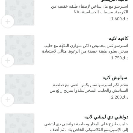
اسبرسو مع ماء ساخن لإضفاء طبقة خفيفة من
الكريمة. مسببات الحساسية- NA
كافيه لاتيه
اسبرسو غني بتحميص داكن متوازن النكهة مع حليب
مبخر، يعلوه طبقة خفيفة من الرغوة. مثالي لاستعادة
كامل النشاط والحيوية.
سبانيش لاتيه
نقدم لكم اسبرسو ستاربكس الغني مع صلصة
السبانيش والحليب المبخر لتتلذوا بمزيج رائع من
النكهات الحلوة.
دولشي دي ليتشي لاتيه
حليب طازج على البخار وصلصة دولتشي دي ليتشي
إلى الإسبريسو الكلاسيكي الخاص بك ، ثم أضف