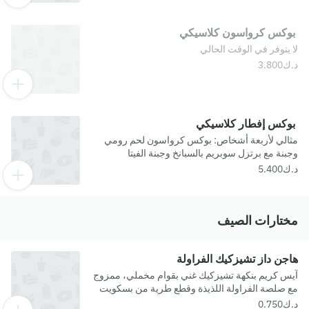
بوكس كرواسون كلاسيكي
لا يتوفر في الوقت الحالي
بوكس إفطار كلاسيكي
مثالي لأربعة أشخاص: بوكس كرواسون لحم رومي
وجبنة مع برتزل سوبريم بالسبانخ وجبنة الفيتا
مختارات الصيف
هاجن داز تشيزكيك الفراولة
آيس كريم بنكهة تشيزكيك غني بقوام مخملي، ممزوج
مع صلصة الفراولة اللذيذة وقطع طرية من بسكويت
"جراهام" المتبلة، ليمنحك توازناً مثالياً بين الحلاوة