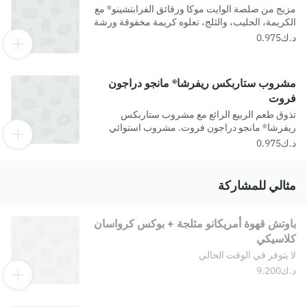
مزيج من صلصة الوايت موكا ورقائق الفرابتشينو® مع
الكريمة، الحليب، والثلج، تعلوه كريمة مخفوقة ورشة
من الموكا. مسببات الحساسية- حليب, كبريتيت
مشروب ستاربكس ريفرشا® مانجو دراجون
فروت
تذوق طعم الربيع الرائع مع مشروب ستاربكس
ريفرشا® مانجو دراجون فروت. مشروب استوائي
منعش ومرطب مكون من المانجو الحلوة وفاكهة
دراجون فروت المنعشة ممزوجة مع الثلج وقطع
الدراجون فروت. مسببات الحساسية- NA
مثالي للمشاركة
باوتش قهوة أمريكانو مثلجة + بوكس كرواسان
كلاسيكي
لا يتوفر في الوقت الحالي