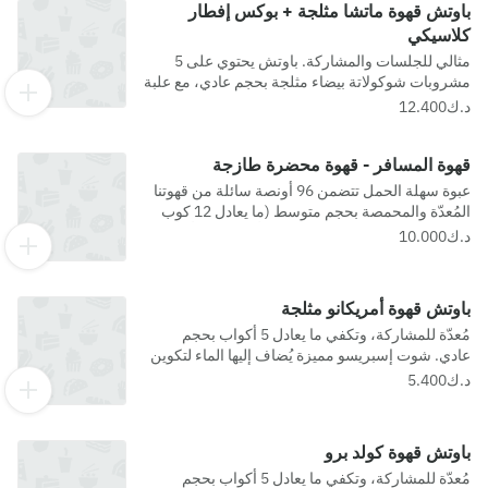
باوتش قهوة ماتشا مثلجة + بوكس إفطار
كلاسيكي
مثالي للجلسات والمشاركة. باوتش يحتوي على 5
مشروبات شوكولاتة بيضاء مثلجة بحجم عادي، مع علبة
من كرواسان بالديك الرومي والجبنة وبرتزل سوبريم
بالسبانخ وجبنة الفيتا، لتجربة شهية ومشبعة
قهوة المسافر - قهوة محضرة طازجة
عبوة سهلة الحمل تتضمن 96 أونصة سائلة من قهوتنا
المُعدّة والمحمصة بحجم متوسط (ما يعادل 12 كوب
صغير) - وهي خيار مثالي للجمعات أو النزهات أو أي
مناسبة أخرى.
باوتش قهوة أمريكانو مثلجة
مُعدّة للمشاركة، وتكفي ما يعادل 5 أكواب بحجم
عادي. شوت إسبريسو مميزة يُضاف إليها الماء لتكوين
طبقة خفيفة من الكريمة، وتُقدم فوق الثلج لمذاق
منعش وخفيف.
باوتش قهوة كولد برو
مُعدّة للمشاركة، وتكفي ما يعادل 5 أكواب بحجم