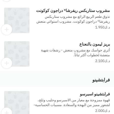
مشروب ستاربكس ريفرشا® دراجون كوكونت
تذوق طعم الربيع الرائع مع مشروب ستاربكس
ريفرشا® دراجون كوكونت. مشروب استوائي منعش
ومرطب مكون من المانجو الحلوة وفاكهة دراجون
فروت المنعشة ممزوجة مع مشروب جوز الهند والثلج
وقطع الدراجون فروت. مسببات الحساسية- حليب
بريز ليمون بالنعناع
أثري حواسك مع مشروب منعش - رشفات شهية
منعشة لخطوات أكثر ثباتاً.
فرابتشينو
فرابتشينو اسبرسو
قهوة ممزوجة مع معيار من الاسبرسو وحليب وثلج،
لشعور مميز من البهجة والسعادة. مسببات الحساسية-
حليب, كبريتيت