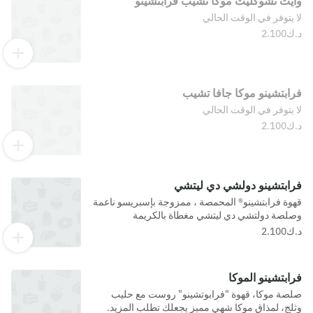
وايت تشوكليت موكا تشيب فرابتشينو
لا يتوفر في الوقت الحالي
فرابتشينو موكا جافا تشيب
لا يتوفر في الوقت الحالي
فرابتشينو دولشي دي ليتشي
قهوة فرابتشينو® المحمصة ، ممزوجة بإسبريسو ناعمة
وصلصة دولتشي دي ليتشي مغطاة بالكريمة
المخفوقة. مسببات الحساسية- حليب, كبريتيت
فرابتشينو الموكا
صلصة موكا، قهوة "فرابوتشينو" روست مع حليب
وثلج، لمذاق موكا شهي مميز يجعلك تطلب المزيد.