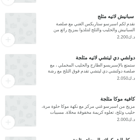
سبانيش لاتيه مثلج
نقدم لكم اسبرسو ستاربكس الغني مع صلصة
السبانيش والحليب والثلج لتتلذوا بمزيج رائع من
النكهات الحلوة. مسببات الحساسية- صويا, حليب
دولشي دي ليتشي لاتيه مثلجة
ستمتع بالإسبريسو الطازج والحليب المخملي ، مع
صلصة دولتشي دي ليتشي تقدم فوق الثلج مع رشة
من الكراميل
كافيه موكا مثلجة
مزيج من اسبرسو غني مركز مع نكهة موكا حلوة مرة،
حليب وثلج، تعلوه كريمة مخفوقة محلاة. مسببات
الحساسية- صويا, حليب, جلوتين, جوز عين الجمل,
مكسرات