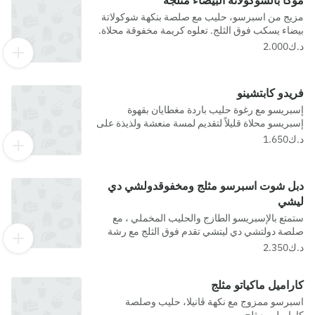
موكا بالشوكولاته البيضاء مثلجة
مزيج من اسبرسو، حليب مع صلصة بنكهة شوكولاتة
بيضاء يسكب فوق الثلج. تعلوه كريمة مخفوقة محلاة.
مسببات الحساسية- صويا, حليب, جلوتين, جوز عين
الجمل, مكسرات
فريدو كابتشينو
إسبريسو مع رغوة حليب باردة مغطايان بقهوة
إسبريسو محلاة قليلاً لتقديم لمسة منعشة ولذيذة على
مشروب مثلج كلاسيكي، مغطى بطبقة من الرغوة.
دبل شوت اسبرسو مثلج ومخفوقدولشي دي
ليشي
ستمتع بالإسبريسو الطازج والحليب المخملي ، مع
صلصة دولتشي دي ليتشي تقدم فوق الثلج مع رشة
من الكراميل. مسببات الحساسية- حليب
كاراميل ماكياتو مثلج
اسبرسو ممزوج مع نكهة ڤانيلا، حليب وصلصة