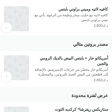
كافيه لاتيه وميني براوني بايتس
كافيه لاتيه مع حليب مبخر وطبقة من الرغوة، يأتي مع
ميني براوني بايتس.
مصدر بروتين مثالي
أمريكانو حار + بايتس البيض بالديك الرومي
والجبن
أمريكانو حار محضّر من جرعات الإسبريسو، بالإضافة
إلى قطعتين من البيض الغنية بالبروتين، والمحضّرة
من البيض ولحم الديك الرومي المقدد ومزيج من
الأجبان اللذيذة.
عرض لفترة محدودة
ستاربكس ريفرشا® كركديه التوت