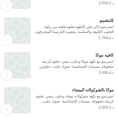
القليل من الكراميل.لا يمكننا أن نضمن خلو أي من
منتجاتنا من المواد المسببة للحساسية.
كابتشينو
اسبرسو داكن غني بالنكهة تعلوه طبقة من رغوة
الحليب الكثيفة والسلسة. يحضره الباريستا المحترفون
لدينا بطريقة خاصة لتستمتعوا بطعمه الرائع كل مرة. لا
يمكننا أن نضمن خلو أي من منتجاتنا من المواد المسببة
للحساسية.
كافيه موكا
اسبرسو مع نكهة موكا وحليب مبخر، تعلوه كريمة
مخفوقة. مسببات الحساسية- صويا, حليب, جلوتين,
جوز عين الجمل, مكسرات
موكا بالشوكولاته البيضاء
اسبرسو مع نكهة شوكولاته بيضاء وحليب مبخر، تعلوه
كريمة مخفوقة. مسببات الحساسية- صويا, حليب.
مسببات الحساسية- صويا, حليب, جلوتين, جوز عين
الجمل, مكسرات