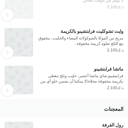
لا يتوفر في الوقت الحالي
وايت تشوكليت فرابتشينو بالكريمة
مزيج من الموكا بالشوكولاته البيضاء والحليب، مخفوق
مع الثلج تعلوه كريمة مخفوقة.
ماتشا فرابتشينو
فرابتشينو شاي ماتشا أخضر، حليب وثلج مغطى
بكريمة مخفوقة محلاة(لا يمكننا أن نضمن خلو أي من
منتجاتنا من المواد المسببة للحساسية.)
المعجنات
رول القرفة