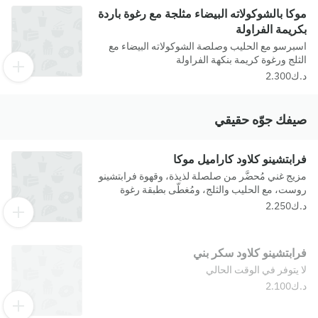
موكا بالشوكولاته البيضاء مثلجة مع رغوة باردة
بكريمة الفراولة
اسبرسو مع الحليب وصلصة الشوكولاته البيضاء مع
الثلج ورغوة كريمة بنكهة الفراولة
صيفك جوّه حقيقي
فرابتشينو كلاود كاراميل موكا
مزيج غني مُحضَّر من صلصلة لذيذة، وقهوة فرابتشينو
روست، مع الحليب والثلج، ومُغطّى بطبقة رغوة
الكريمة الباردة بطعم لذيذ.
فرابتشينو كلاود سكر بني
لا يتوفر في الوقت الحالي