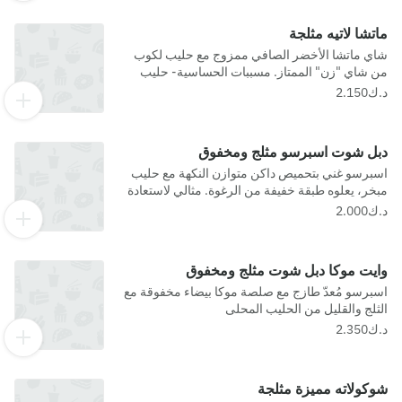
للحساسية.
ماتشا لاتيه مثلجة
شاي ماتشا الأخضر الصافي ممزوج مع حليب لكوب
من شاي "زن" الممتاز. مسببات الحساسية- حليب
دبل شوت اسبرسو مثلج ومخفوق
اسبرسو غني بتحميص داكن متوازن النكهة مع حليب
مبخر، يعلوه طبقة خفيفة من الرغوة. مثالي لاستعادة
كامل النشاط والحيوية. مسببات الحساسية- حليب
وايت موكا دبل شوت مثلج ومخفوق
اسبرسو مُعدّ طازج مع صلصة موكا بيضاء مخفوقة مع
الثلج والقليل من الحليب المحلى
شوكولاته مميزة مثلجة