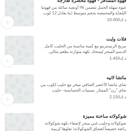
قهوة المسافر - قهوة محضرة طازجة
عبوة سهلة الحمل تتضمن 96 أونصة سائلة من قهوتنا
المُعدّة والمحمصة بحجم متوسط (ما يعادل 12 كوب
صغير) - وهي خيار مثالي للجمعات أو النزهات أو أي
مناسبة أخرى.
فلات وايت
مزيج الريستريتو مع كمية مناسبة من الحليب كامل
الدسم المبخر ليمنحك نكهة متوازنة بطعم مثالي.
ماتشا لاتيه
شاي ماتشا الأخضر الصافي مبخر مع حليب لكوب من
شاي "زن" الممتاز. مسببات الحساسية- حليب
شوكولاته ساخنة مميزة
شوكولاته وحليب غني مبخر لإضفاء نكهة شوكولاته
رائعة خصيصاً لعشاق الشوكولاته! تعلوها كريمة