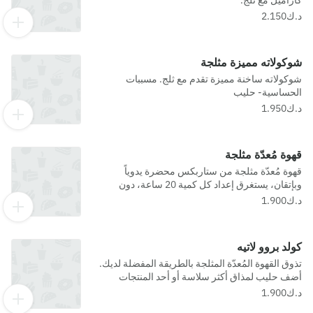
كاراميل مع ثلج.
شوكولاته مميزة مثلجة
شوكولاته ساخنة مميزة تقدم مع ثلج. مسببات
الحساسية- حليب
قهوة مُعدّة مثلجة
قهوة مُعدّة مثلجة من ستاربكس محضرة يدوياً
وبإتقان، يستغرق إعداد كل كمية 20 ساعة، دون
ملامستها الحرارة، لإضفاء مذاق سلس رائع.
كولد بروو لاتيه
تذوق القهوة المُعدّة المثلجة بالطريقة المفضلة لديك.
أضف حليب لمذاق أكثر سلاسة أو أحد المنتجات
الخالية من الألبان للحصول على مذاق كريمي مميز.لا
يمكننا أن نضمن خلو أي من منتجاتنا من المواد المسببة